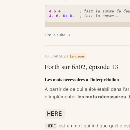
4
6
+
.
\ fait la somme de de
4
.
6
.
D+
D.
\ fait la somme …
Lire la suite →
10 juillet 2026
Langages
Forth sur 6502, épisode 13
Les mots nécessaires à l'interprétation
À partir de ce qui a été établi dans
l'a
d'implémenter
les mots nécessaires
d
HERE
est un mot qui indique quelle es
HERE