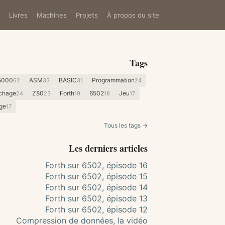
Livres
Machines
Projets
À propos du site
Tags
5000
ASM
BASIC
Programmation
62
33
31
24
ichage
Z80
Forth
6502
Jeu
24
23
19
18
17
ge
17
Tous les tags →
Les derniers articles
Forth sur 6502, épisode 16
Forth sur 6502, épisode 15
Forth sur 6502, épisode 14
Forth sur 6502, épisode 13
Forth sur 6502, épisode 12
Compression de données, la vidéo