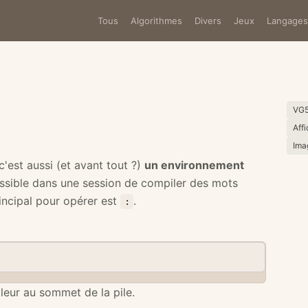
Tous
Algorithmes
Divers
Jeux
Langages
VG
Aff
Ima
'est aussi (et avant tout ?)
un environnement
possible dans une session de compiler des mots
rincipal pour opérer est
.
:
aleur au sommet de la pile.