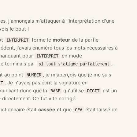
les, j'annonçais m'attaquer à l'interprétation d'une
vois le bout !
ot
forme le
moteur
de la partie
INTERPRET
écédent, j'avais énuméré tous les mots nécessaires à
 manquant pour
en mode
INTERPRET
 je terminais par
...
si tout s'aligne parfaitement
nt au point
, je m'aperçois que je me suis
NUMBER
. Je n'avais pas écrit la signature en
IT
 oubliant donc que la
qu'utilise
est un
BASE
DIGIT
e directement. Ce fut vite corrigé.
ictionnaire était
cassée
et que
était laissé de
CFA